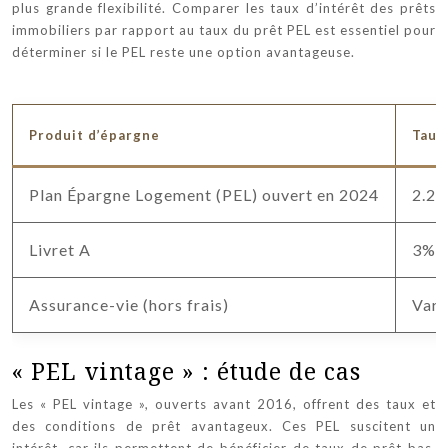
plus grande flexibilité. Comparer les taux d’intérêt des prêts
immobiliers par rapport au taux du prêt PEL est essentiel pour
déterminer si le PEL reste une option avantageuse.
Produit d’épargne
Taux 
Plan Épargne Logement (PEL) ouvert en 2024
2.2
Livret A
3%
Assurance-vie (hors frais)
Vari
« PEL vintage » : étude de cas
Les « PEL vintage », ouverts avant 2016, offrent des taux et
des conditions de prêt avantageux. Ces PEL suscitent un
intérêt, car ils permettent de bénéficier de taux de prêt bas.