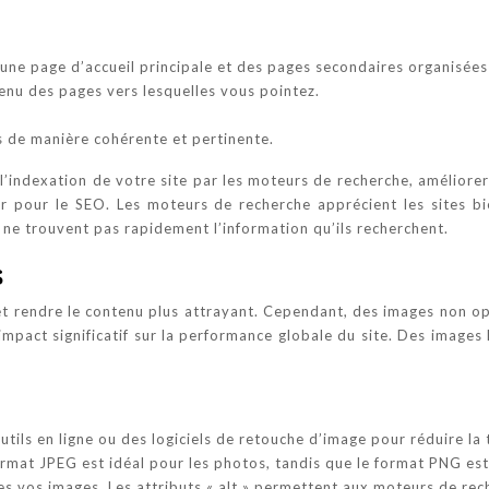
c une page d’accueil principale et des pages secondaires organisée
tenu des pages vers lesquelles vous pointez.
es de manière cohérente et pertinente.
 l’indexation de votre site par les moteurs de recherche, améliorer
r pour le SEO. Les moteurs de recherche apprécient les sites bie
s ne trouvent pas rapidement l’information qu’ils recherchent.
s
et rendre le contenu plus attrayant. Cependant, des images non op
 impact significatif sur la performance globale du site. Des images
ils en ligne ou des logiciels de retouche d’image pour réduire la ta
rmat JPEG est idéal pour les photos, tandis que le format PNG est p
outes vos images. Les attributs « alt » permettent aux moteurs de 