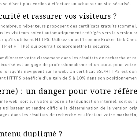
e disent plus enclins à effectuer un achat sur un site sécurisé.
urité et rassurer vos visiteurs ?
e nombreux hébergeurs proposent des certificats gratuits (comme L
les visiteurs soient automatiquement redirigés vers la version sé
ur qu’ils utilisent HTTPS. Utilisez un outil comme Broken Link Check
HTTP et HTTPS) qui pourrait compromettre la sécurité.
améliorerez votre classement dans les résultats de recherche et ras
 sécurisé est un gage de professionnalisme et un atout pour votr
es lorsqu’ils naviguent sur le web. Un certificat SSL/HTTPS est do
tilisant HTTPS bénéficie d’un gain de 5 à 10% dans son positionneme
erne) : un danger pour votre réfé
 le web, soit sur votre propre site (duplication interne), soit sur 
 utilisateur et rendre difficile la détermination de la version or
 pages dans les résultats de recherche et affectant votre
marketin
ontenu dupliqué ?