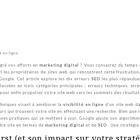
é en ligne
gré vos efforts en
marketing digital
? Vous consacrez du temps e
 les propriétaires de sites web qui rencontrent cette frustrati
Google. Cet article explore les dix erreurs
SEO
les plus répandue
lassées en trois catégories principales : erreurs techniques, err
er pour enfin propulser votre site web vers les sommets des résulta
chniques visant à améliorer la
visibilité en ligne
d’un site web d
teurs qui trouvent votre site en effectuant une recherche. Bien que
nes pratiques qui se mettent à jour. Google ajuste son algorithme
otre site en termes de
marketing digital
et de
SEO
. Une stratégi
rst (et son impact sur votre strat