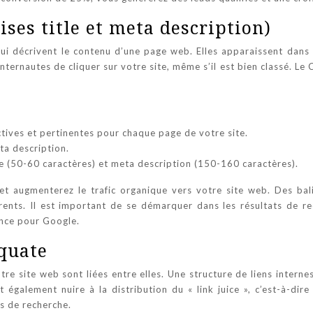
ses title et meta description)
i décrivent le contenu d’une page web. Elles apparaissent dans l
rnautes de cliquer sur votre site, même s’il est bien classé. Le 
ctives et pertinentes pour chaque page de votre site.
ta description.
e (50-60 caractères) et meta description (150-160 caractères).
augmenterez le trafic organique vers votre site web. Des balis
rents. Il est important de se démarquer dans les résultats de rec
ence pour Google.
équate
otre site web sont liées entre elles. Une structure de liens intern
 également nuire à la distribution du « link juice », c’est-à-dir
rs de recherche.