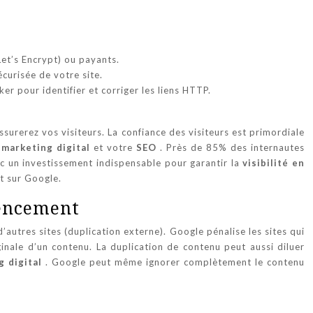
et’s Encrypt) ou payants.
curisée de votre site.
er pour identifier et corriger les liens HTTP.
surerez vos visiteurs. La confiance des visiteurs est primordiale
e
marketing digital
et votre
SEO
. Près de 85% des internautes
nc un investissement indispensable pour garantir la
visibilité en
nt sur Google.
rencement
d’autres sites (duplication externe). Google pénalise les sites qui
iginale d’un contenu. La duplication de contenu peut aussi diluer
g digital
. Google peut même ignorer complètement le contenu