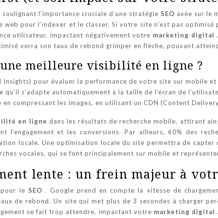
 soulignant l’importance cruciale d’une stratégie
SEO
axée sur le 
site web pour l’indexer et le classer. Si votre site n’est pas optim
ence utilisateur, impactant négativement votre
marketing digital
timisé verra son taux de rebond grimper en flèche, pouvant attei
une meilleure visibilité en ligne ?
Insights) pour évaluer la performance de votre site sur mobile et 
qu’il s’adapte automatiquement à la taille de l’écran de l’utilisat
e en compressant les images, en utilisant un CDN (Content Deliver
bilité en ligne
dans les résultats de recherche mobile, attirant ain
tant l’engagement et les conversions. Par ailleurs, 60% des rec
tion locale. Une optimisation locale du site permettra de capter c
erches vocales, qui se font principalement sur mobile et représent
ent lente : un frein majeur à vot
l pour le
SEO
. Google prend en compte la vitesse de chargemen
 taux de rebond. Un site qui met plus de 3 secondes à charger perd
rgement se fait trop attendre, impactant votre
marketing digital