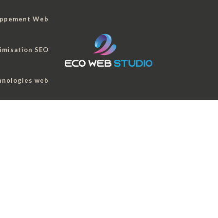
oppement Web
imisation SEO
hnologies web
qui pénalisent votre