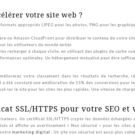
élérer votre site web ?
s formats appropriés (JPEG pour les photos, PNG pour les graphiq
re ou Amazon CloudFront pour distribuer le contenu de votre site 
ur les utilisateurs du monde entier.
e les recharger à chaque visite, en utilisant des plugins de cache
rformances optimales. Un hébergement mutualisé peut être suffisan
méliorerez votre classement dans les résultats de recherche, ré
Il a été constaté une amélioration de 15% des conversions pour les
sur le site pour les sites les plus rapides. Une vitesse de charg
ficat SSL/HTTPS pour votre SEO et 
lisateurs. Un certificat SSL/HTTPS crypte les données échangées e
urisés et affiche un avertissement « Non sécurisé » pour les site
 votre
marketing digital
. Un site non sécurisé est aussi plus vul