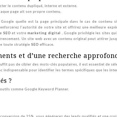
ter le contenu dupliqué, interne et externe.
chaque page ait son propre contenu.
 à Google quelle est la page principale dans le cas de contenu s
nforcerez l’autorité de votre site et offrirez une meilleure expér
re
SEO
et votre
marketing digital
. Google privilégie les sites q
éférencement. Un site web avec un contenu original peut attirer ju
de toute stratégie
SEO
efficace.
inents et d’une recherche approfo
ffit pas de cibler des mots-clés populaires, il est essentiel de sé
indispensable pour identifier les termes spécifiques que les inter
és ?
s outils comme Google Keyword Planner.
conversion de 25%, vous générerez des leads qualifiés et une croi